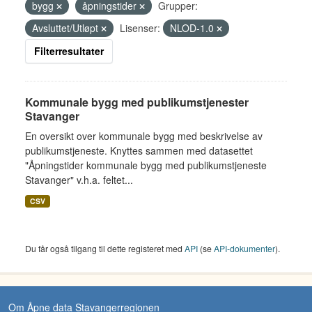
bygg
åpningstider
Grupper:
Avsluttet/Utløpt
Lisenser:
NLOD-1.0
Filterresultater
Kommunale bygg med publikumstjenester
Stavanger
En oversikt over kommunale bygg med beskrivelse av
publikumstjeneste. Knyttes sammen med datasettet
"Åpningstider kommunale bygg med publikumstjeneste
Stavanger" v.h.a. feltet...
CSV
Du får også tilgang til dette registeret med
API
(se
API-dokumenter
).
Om Åpne data Stavangerregionen