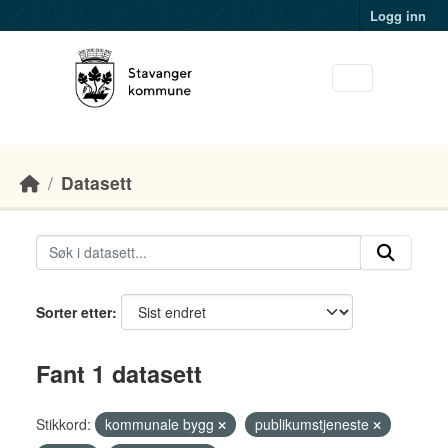
Skip to main content
Logg inn
Datasett
Sorter etter
Fant 1 datasett
Stikkord:
kommunale bygg
publikumstjeneste