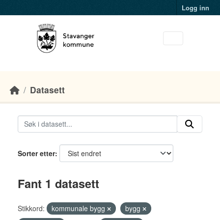
Skip to main content
Logg inn
Datasett
Sorter etter
Fant 1 datasett
Stikkord:
kommunale bygg
bygg