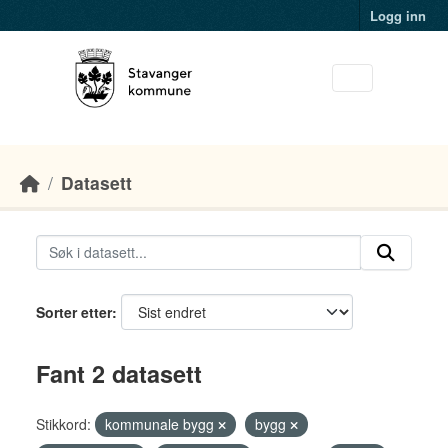
Skip to main content
Logg inn
Datasett
Sorter etter
Fant 2 datasett
Stikkord:
kommunale bygg
bygg