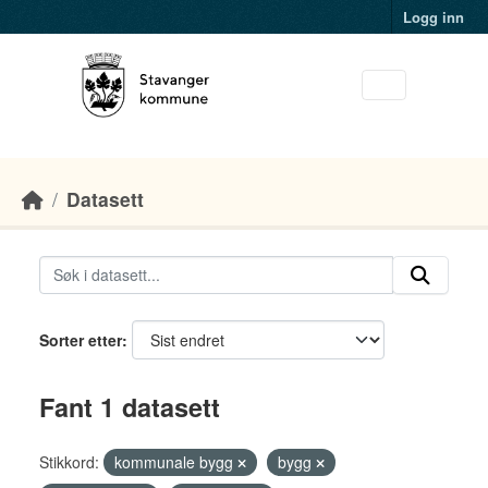
Skip to main content
Logg inn
Datasett
Sorter etter
Fant 1 datasett
Stikkord:
kommunale bygg
bygg