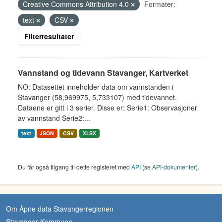
Creative Commons Attribution 4.0
Formater:
text
CSV
Filterresultater
Vannstand og tidevann Stavanger, Kartverket
NO: Datasettet inneholder data om vannstanden i
Stavanger (58,969975, 5,733107) med tidevannet.
Dataene er gitt i 3 serier. Disse er: Serie1: Observasjoner
av vannstand Serie2:...
text
JSON
CSV
XLSX
Du får også tilgang til dette registeret med
API
(se
API-dokumenter
).
Om Åpne data Stavangerregionen
Stavanger Kommune