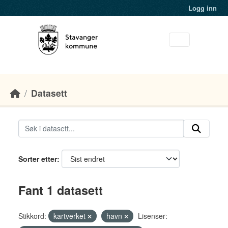
Skip to main content
Logg inn
Datasett
Sorter etter
Fant 1 datasett
Stikkord:
kartverket
havn
Lisenser: