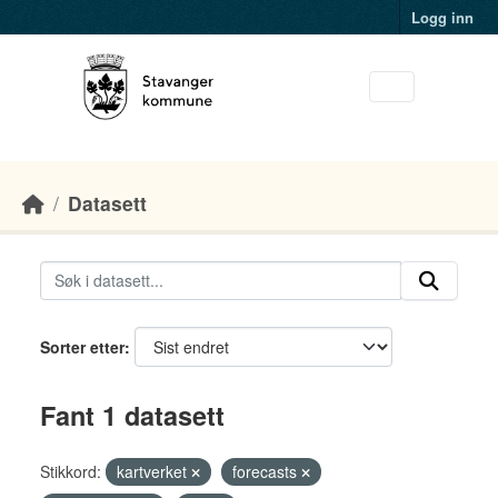
Skip to main content
Logg inn
Datasett
Sorter etter
Fant 1 datasett
Stikkord:
kartverket
forecasts