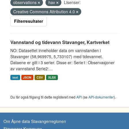
observations
hav
Lisenser:
Creative Commons Attribution 4.0
Filterresultater
Vannstand og tidevann Stavanger, Kartverket
NO: Datasettet inneholder data om vannstanden i
Stavanger (58,969975, 5,733107) med tidevannet.
Dataene er gitt i 3 serier. Disse er: Serie1: Observasjoner
av vannstand Serie2:...
text
JSON
CSV
XLSX
Du får også tilgang til dette registeret med
API
(se
API-dokumenter
).
Om Åpne data Stavangerregionen
Stavanger Kommune