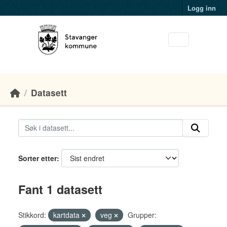
Skip to main content
Logg inn
Datasett
Sorter etter
Fant 1 datasett
Stikkord:
kartdata
veg
Grupper: