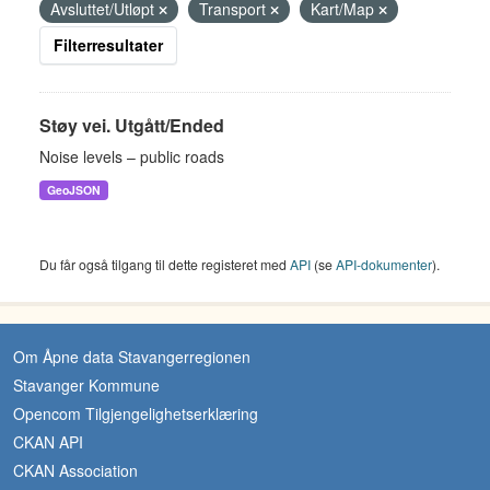
Avsluttet/Utløpt
Transport
Kart/Map
Filterresultater
Støy vei. Utgått/Ended
Noise levels – public roads
GeoJSON
Du får også tilgang til dette registeret med
API
(se
API-dokumenter
).
Om Åpne data Stavangerregionen
Stavanger Kommune
Opencom Tilgjengelighetserklæring
CKAN API
CKAN Association