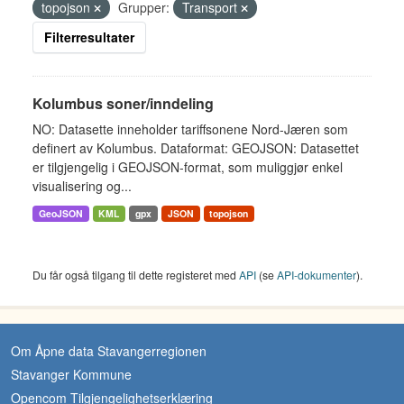
topojson
Grupper:
Transport
Filterresultater
Kolumbus soner/inndeling
NO: Datasette inneholder tariffsonene Nord-Jæren som
definert av Kolumbus. Dataformat: GEOJSON: Datasettet
er tilgjengelig i GEOJSON-format, som muliggjør enkel
visualisering og...
GeoJSON
KML
gpx
JSON
topojson
Du får også tilgang til dette registeret med
API
(se
API-dokumenter
).
Om Åpne data Stavangerregionen
Stavanger Kommune
Opencom Tilgjengelighetserklæring