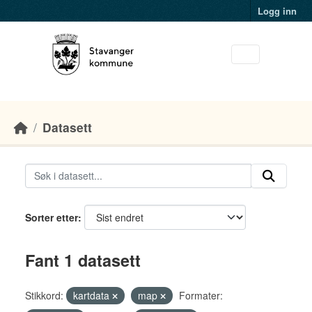
Skip to main content
Logg inn
Datasett
Sorter etter
Fant 1 datasett
Stikkord:
kartdata
map
Formater: