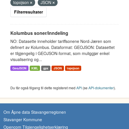
topojson
JSON
Filterresultater
Kolumbus soner/inndeling
NO: Datasette inneholder tariffsonene Nord-Jæren som
definert av Kolumbus. Dataformat: GEOJSON: Datasettet
er tilgjengelig i GEOJSON-format, som muliggjør enkel
visualisering og...
GeoJSON
KML
gpx
JSON
topojson
Du får også tilgang til dette registeret med
API
(se
API-dokumenter
).
Om Åpne data Stavangerregionen
Stavanger Kommune
Opencom Tilgjengelighetserklæring