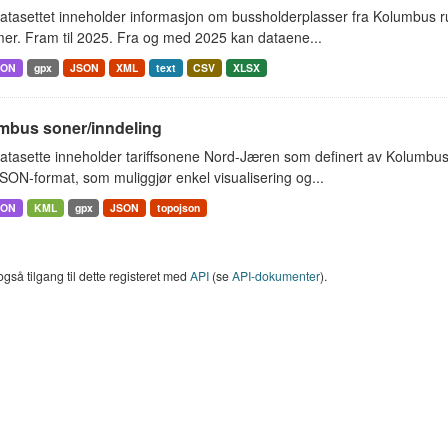
atasettet inneholder informasjon om bussholderplasser fra Kolumbus r
er. Fram til 2025. Fra og med 2025 kan dataene...
SON
gpx
JSON
XML
text
CSV
XLSX
mbus soner/inndeling
tasette inneholder tariffsonene Nord-Jæren som definert av Kolumbus.
ON-format, som muliggjør enkel visualisering og...
SON
KML
gpx
JSON
topojson
også tilgang til dette registeret med
API
(se
API-dokumenter
).