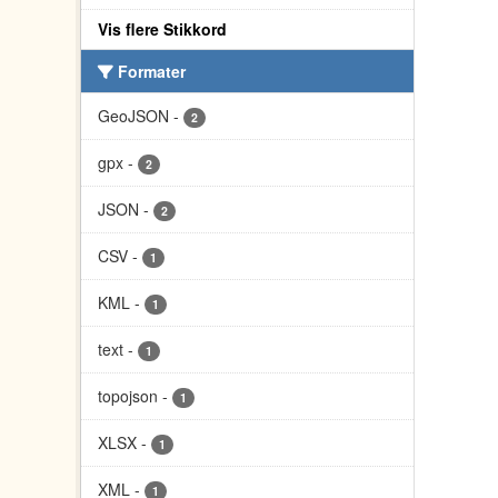
Vis flere Stikkord
Formater
GeoJSON
-
2
gpx
-
2
JSON
-
2
CSV
-
1
KML
-
1
text
-
1
topojson
-
1
XLSX
-
1
XML
-
1