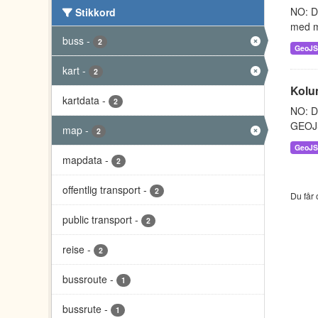
NO: D
Stikkord
med m
buss
-
2
GeoJ
kart
-
2
Kolu
kartdata
-
2
NO: Da
GEOJS
map
-
2
GeoJ
mapdata
-
2
offentlig transport
-
2
Du får 
public transport
-
2
reise
-
2
bussroute
-
1
bussrute
-
1