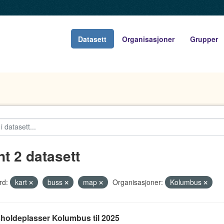
Datasett
Organisasjoner
Grupper
nt 2 datasett
rd:
kart
buss
map
Organisasjoner:
Kolumbus
holdeplasser Kolumbus til 2025