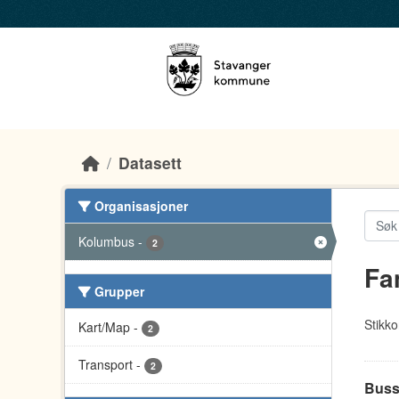
Skip to main content
Datasett
Organisasjoner
Kolumbus
-
2
Fa
Grupper
Stikko
Kart/Map
-
2
Transport
-
2
Buss