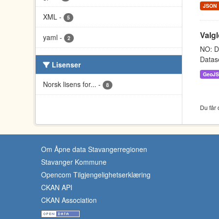
JSON
XML
-
5
Valgl
yaml
-
2
NO: D
Datase
Lisenser
GeoJ
Norsk lisens for...
-
8
Du får 
Om Åpne data Stavangerregionen
Stavanger Kommune
Opencom Tilgjengelighetserklæring
CKAN API
CKAN Association