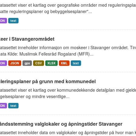
tasettet viser et kartlag over geografiske områder med reguleringspl
atte reguleringsplaner og bebyggelsesplaner"...
SON
text
eer i Stavangerområdet
tasettet inneholder informasjon om moskeer i Stavanger området. Ting
ata Kilde: Muslimsk Fellesråd Rogaland (MFR)...
SON
JSON
gpx
CSV
XLSX
XML
text
leringsplaner på grunn med kommunedel
tasettet viser et kartlag over kommunedekkende detaljplan med gjelde
elsesplaner og mindre vesentlige...
SON
text
åndsstemming valglokaler og åpningstider Stavanger
atasettet inneholder data om valglokaler og åpningstider på hvor ma