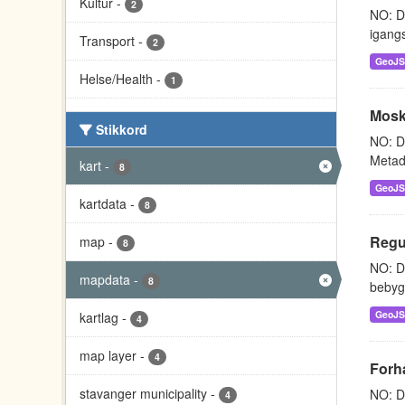
Kultur
-
2
NO: Da
igangs
Transport
-
2
GeoJ
Helse/Health
-
1
Mosk
Stikkord
NO: Da
Metad
kart
-
8
GeoJ
kartdata
-
8
Regu
map
-
8
NO: Da
mapdata
-
8
bebygg
GeoJ
kartlag
-
4
map layer
-
4
Forh
stavanger municipality
-
NO: D
4