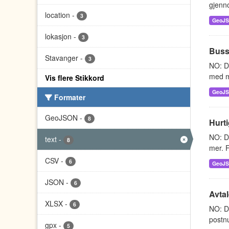
gjenn
location
-
3
GeoJ
lokasjon
-
3
Buss
Stavanger
-
3
NO: D
med m
Vis flere Stikkord
GeoJ
Formater
GeoJSON
-
8
Hurti
NO: Da
text
-
8
mer. F
CSV
-
6
GeoJ
JSON
-
6
Avtal
XLSX
-
6
NO: Da
postnu
gpx
-
5