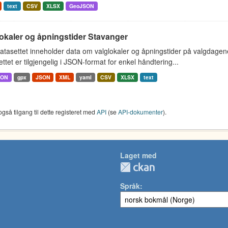
text
CSV
XLSX
GeoJSON
okaler og åpningstider Stavanger
atasettet inneholder data om valglokaler og åpningstider på valgdag
ttet er tilgjengelig i JSON-format for enkel håndtering...
SON
gpx
JSON
XML
yaml
CSV
XLSX
text
også tilgang til dette registeret med
API
(se
API-dokumenter
).
Laget med
Språk