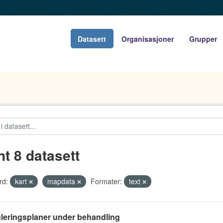
Datasett
Organisasjoner
Grupper
nt 8 datasett
rd:
kart
mapdata
Formater:
text
leringsplaner under behandling