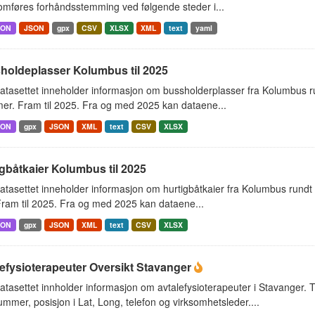
omføres forhåndsstemming ved følgende steder i...
SON
JSON
gpx
CSV
XLSX
XML
text
yaml
holdeplasser Kolumbus til 2025
atasettet inneholder informasjon om bussholderplasser fra Kolumbus r
er. Fram til 2025. Fra og med 2025 kan dataene...
SON
gpx
JSON
XML
text
CSV
XLSX
gbåtkaier Kolumbus til 2025
tasettet inneholder informasjon om hurtigbåtkaier fra Kolumbus rundt
ram til 2025. Fra og med 2025 kan dataene...
SON
gpx
JSON
XML
text
CSV
XLSX
efysioterapeuter Oversikt Stavanger
tasettet innholder informasjon om avtalefysioterapeuter i Stavanger. 
mmer, posisjon i Lat, Long, telefon og virksomhetsleder....