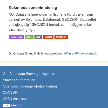
Kolumbus soner/inndeling
NO: Datasette inneholder tariffsonene Nord-Jæren som
definert av Kolumbus. Dataformat: GEOJSON: Datasettet
er tilgjengelig i GEOJSON-format, som muliggjør enkel
visualisering og...
GeoJSON
KML
gpx
JSON
topojson
Du får også tilgang til dette registeret med
API
(se
API-dokumenter
).
Om Åpne data Stavangerregionen
Stavanger Kommune
Opencom Tilgjengelighetserklæring
CKAN API
CKAN Association