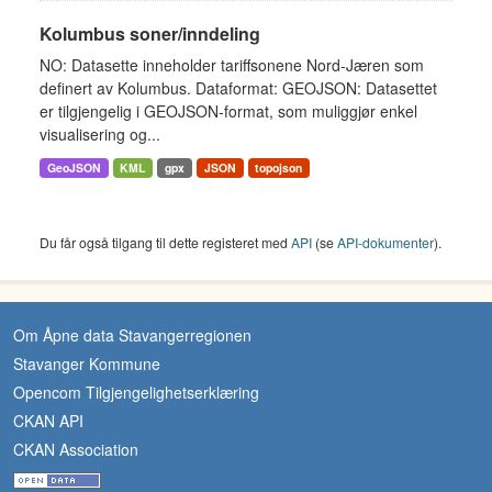
Kolumbus soner/inndeling
NO: Datasette inneholder tariffsonene Nord-Jæren som
definert av Kolumbus. Dataformat: GEOJSON: Datasettet
er tilgjengelig i GEOJSON-format, som muliggjør enkel
visualisering og...
GeoJSON
KML
gpx
JSON
topojson
Du får også tilgang til dette registeret med
API
(se
API-dokumenter
).
Om Åpne data Stavangerregionen
Stavanger Kommune
Opencom Tilgjengelighetserklæring
CKAN API
CKAN Association