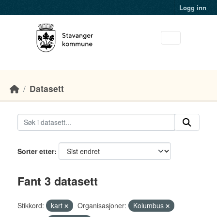
Skip to main content
Logg inn
Datasett
Sorter etter
Fant 3 datasett
Stikkord:
kart
Organisasjoner:
Kolumbus