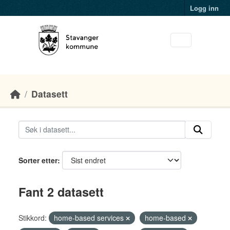
Skip to main content
Logg inn
Datasett
Sorter etter
Fant 2 datasett
Stikkord:
home-based services
home-based