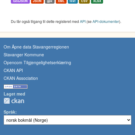
GeoJSON
JSON
gpx
XML
text
CSV
XLSX
Du får også tilgang til dette registeret med
API
(se
API-dokumenter
).
Om Åpne data Stavangerregionen
Stavanger Kommune
Opencom Tilgjengelighetserklæring
CKAN API
CKAN Association
Laget med
Språk