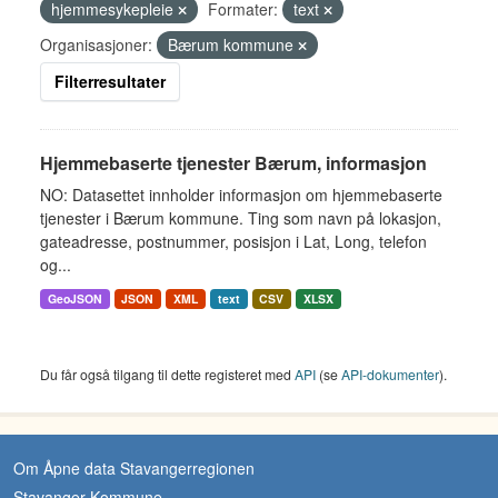
hjemmesykepleie
Formater:
text
Organisasjoner:
Bærum kommune
Filterresultater
Hjemmebaserte tjenester Bærum, informasjon
NO: Datasettet innholder informasjon om hjemmebaserte
tjenester i Bærum kommune. Ting som navn på lokasjon,
gateadresse, postnummer, posisjon i Lat, Long, telefon
og...
GeoJSON
JSON
XML
text
CSV
XLSX
Du får også tilgang til dette registeret med
API
(se
API-dokumenter
).
Om Åpne data Stavangerregionen
Stavanger Kommune