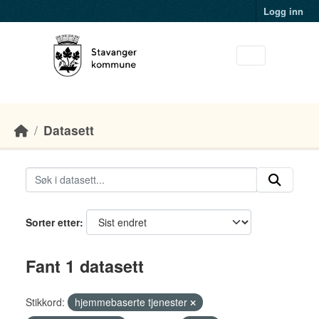
Skip to main content
Logg inn
Datasett
Sorter etter
Fant 1 datasett
Stikkord:
hjemmebaserte tjenester