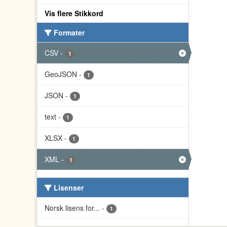
Vis flere Stikkord
Formater
CSV
-
1
GeoJSON
-
1
JSON
-
1
text
-
1
XLSX
-
1
XML
-
1
Lisenser
Norsk lisens for...
-
1