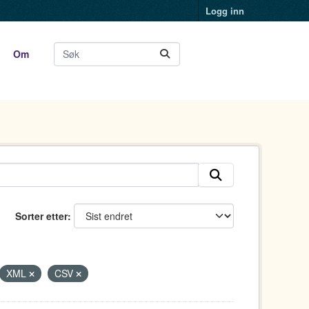
Logg inn
Om
Sorter etter
XML
CSV