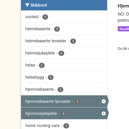
Stikkord
Hjem
NO: D
contact
-
1
postnu
heimebaserte
-
GeoJ
1
heimebaserte tenester
-
1
Du får 
heimesjukepleie
-
1
helse
-
1
helsebygg
-
1
hjemmebaserte
-
1
hjemmebaserte tjenester
-
1
hjemmesykepleie
-
1
home nursing care
-
1