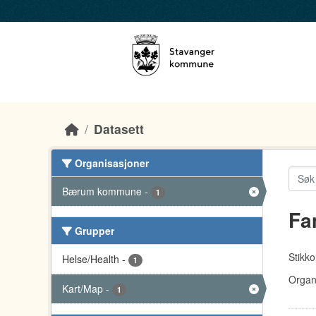
Skip to main content
Datasett
Organisasjoner
Bærum kommune
-
1
Fa
Grupper
Stikko
Helse/Health
-
1
Organ
Kart/Map
-
1