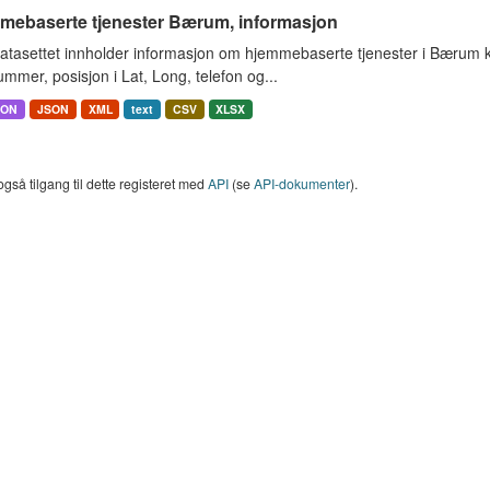
mebaserte tjenester Bærum, informasjon
atasettet innholder informasjon om hjemmebaserte tjenester i Bærum
mmer, posisjon i Lat, Long, telefon og...
SON
JSON
XML
text
CSV
XLSX
også tilgang til dette registeret med
API
(se
API-dokumenter
).