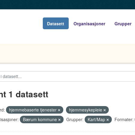
Datasett
Organisasjoner
Grupper
nt 1 datasett
rd:
hjemmebaserte tjenester
hjemmesykepleie
isasjoner:
Bærum kommune
Grupper:
Kart/Map
Formater: