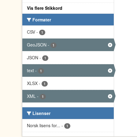
Vis flere Stikkord
Formater
CSV
-
1
GeoJSON
-
1
JSON
-
1
text
-
1
XLSX
-
1
XML
-
1
Lisenser
Norsk lisens for...
-
1