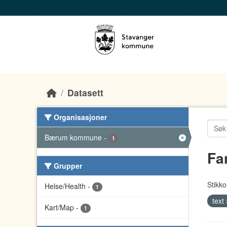
Skip to main content
Datasett
Organisasjoner
Bærum kommune
-
1
Fa
Grupper
Stikko
Helse/Health
-
1
text
Kart/Map
-
1