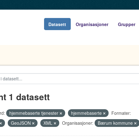
Datasett
Organisasjoner
Grupper
nt 1 datasett
rd:
hjemmebaserte tjenester
hjemmebaserte
Formater:
GeoJSON
XML
Organisasjoner:
Bærum kommune