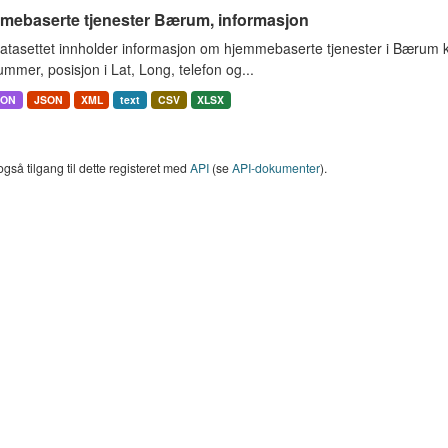
mebaserte tjenester Bærum, informasjon
atasettet innholder informasjon om hjemmebaserte tjenester i Bærum
mmer, posisjon i Lat, Long, telefon og...
SON
JSON
XML
text
CSV
XLSX
også tilgang til dette registeret med
API
(se
API-dokumenter
).