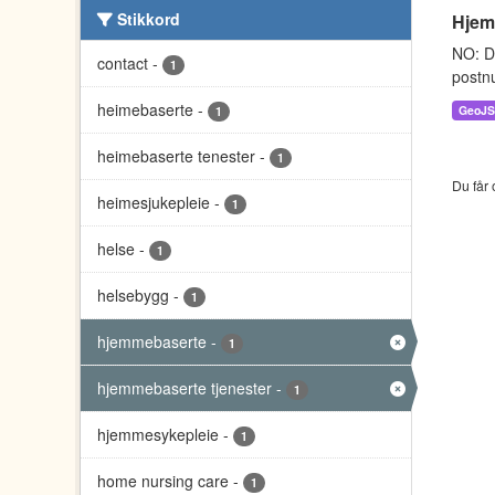
Stikkord
Hjem
NO: D
contact
-
1
postnu
heimebaserte
-
GeoJ
1
heimebaserte tenester
-
1
Du får 
heimesjukepleie
-
1
helse
-
1
helsebygg
-
1
hjemmebaserte
-
1
hjemmebaserte tjenester
-
1
hjemmesykepleie
-
1
home nursing care
-
1