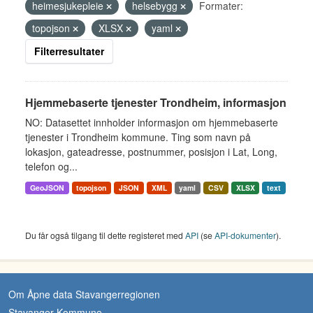
heimesjukepleie
helsebygg
Formater:
topojson
XLSX
yaml
Filterresultater
Hjemmebaserte tjenester Trondheim, informasjon
NO: Datasettet innholder informasjon om hjemmebaserte
tjenester i Trondheim kommune. Ting som navn på
lokasjon, gateadresse, postnummer, posisjon i Lat, Long,
telefon og...
GeoJSON
topojson
JSON
XML
yaml
CSV
XLSX
text
Du får også tilgang til dette registeret med
API
(se
API-dokumenter
).
Om Åpne data Stavangerregionen
Stavanger Kommune