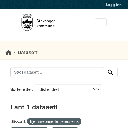
Skip to main content
Logg inn
Datasett
Sorter etter
Fant 1 datasett
Stikkord:
hjemmebaserte tjenester