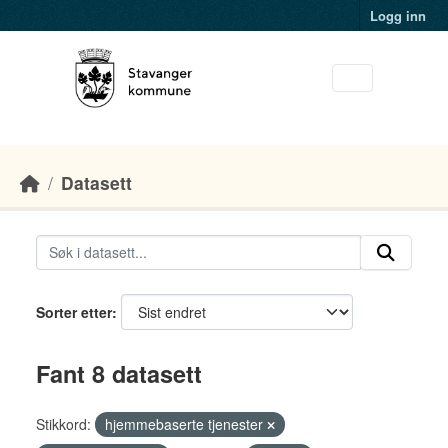
Skip to main content
Logg inn
Datasett
Sorter etter
Fant 8 datasett
Stikkord:
hjemmebaserte tjenester