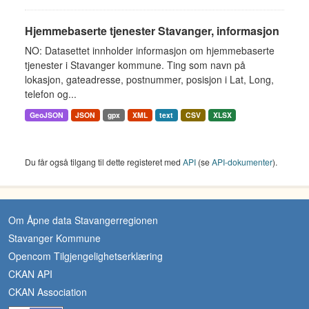
Hjemmebaserte tjenester Stavanger, informasjon
NO: Datasettet innholder informasjon om hjemmebaserte
tjenester i Stavanger kommune. Ting som navn på
lokasjon, gateadresse, postnummer, posisjon i Lat, Long,
telefon og...
GeoJSON
JSON
gpx
XML
text
CSV
XLSX
Du får også tilgang til dette registeret med
API
(se
API-dokumenter
).
Om Åpne data Stavangerregionen
Stavanger Kommune
Opencom Tilgjengelighetserklæring
CKAN API
CKAN Association