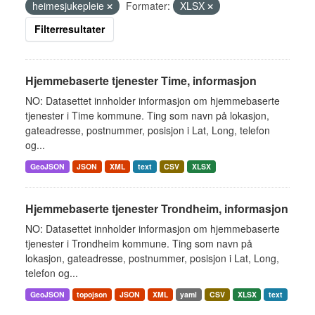
heimesjukepleie
Formater:
XLSX
Filterresultater
Hjemmebaserte tjenester Time, informasjon
NO: Datasettet innholder informasjon om hjemmebaserte
tjenester i Time kommune. Ting som navn på lokasjon,
gateadresse, postnummer, posisjon i Lat, Long, telefon
og...
GeoJSON
JSON
XML
text
CSV
XLSX
Hjemmebaserte tjenester Trondheim, informasjon
NO: Datasettet innholder informasjon om hjemmebaserte
tjenester i Trondheim kommune. Ting som navn på
lokasjon, gateadresse, postnummer, posisjon i Lat, Long,
telefon og...
GeoJSON
topojson
JSON
XML
yaml
CSV
XLSX
text