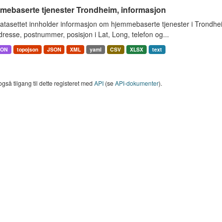
mebaserte tjenester Trondheim, informasjon
atasettet innholder informasjon om hjemmebaserte tjenester i Trondh
resse, postnummer, posisjon i Lat, Long, telefon og...
SON
topojson
JSON
XML
yaml
CSV
XLSX
text
også tilgang til dette registeret med
API
(se
API-dokumenter
).