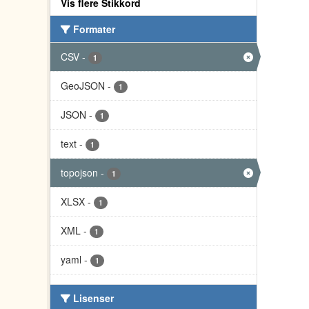
Vis flere Stikkord
Formater
CSV
-
1
GeoJSON
-
1
JSON
-
1
text
-
1
topojson
-
1
XLSX
-
1
XML
-
1
yaml
-
1
Lisenser