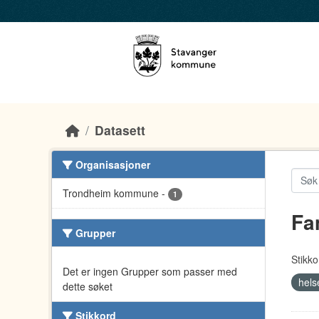
Skip to main content
Datasett
Organisasjoner
Trondheim kommune
-
1
Fa
Grupper
Stikko
Det er ingen Grupper som passer med
hel
dette søket
Stikkord