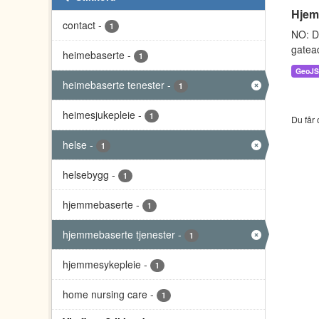
Hjem
contact
-
1
NO: D
gatead
heimebaserte
-
1
GeoJ
heimebaserte tenester
-
1
heimesjukepleie
-
1
Du får 
helse
-
1
helsebygg
-
1
hjemmebaserte
-
1
hjemmebaserte tjenester
-
1
hjemmesykepleie
-
1
home nursing care
-
1