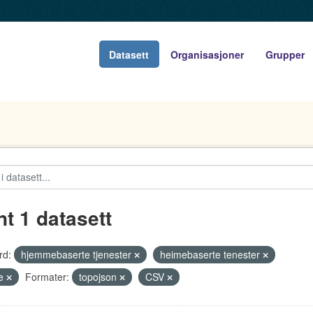
Datasett
Organisasjoner
Grupper
nt 1 datasett
rd:
hjemmebaserte tjenester
heimebaserte tenester
se
Formater:
topojson
CSV