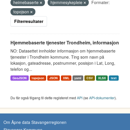
heimebaserte
hjemmesykepleie
Formater:
topojson
Filterresultater
Hjemmebaserte tjenester Trondheim, informasjon
NO: Datasettet innholder informasjon om hjemmebaserte
tjenester i Trondheim kommune. Ting som navn på
lokasjon, gateadresse, postnummer, posisjon i Lat, Long,
telefon og...
GeoJSON
topojson
JSON
XML
yaml
CSV
XLSX
text
Du får også tilgang til dette registeret med
API
(se
API-dokumenter
).
Om Åpne data Stavangerregionen
Stavanger Kommune