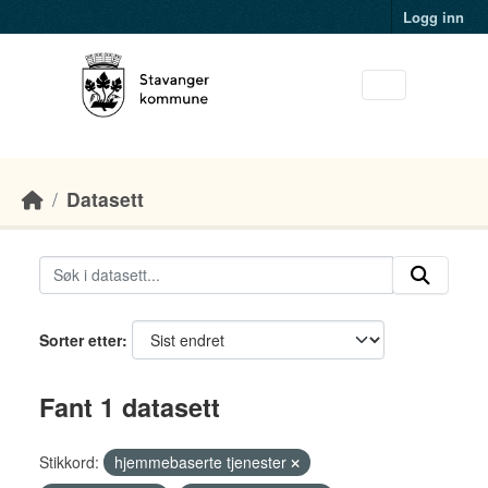
Skip to main content
Logg inn
Datasett
Sorter etter
Fant 1 datasett
Stikkord:
hjemmebaserte tjenester