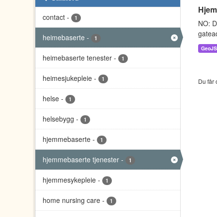
Hjem
contact
-
1
NO: D
gatead
heimebaserte
-
1
GeoJ
heimebaserte tenester
-
1
heimesjukepleie
-
1
Du får 
helse
-
1
helsebygg
-
1
hjemmebaserte
-
1
hjemmebaserte tjenester
-
1
hjemmesykepleie
-
1
home nursing care
-
1