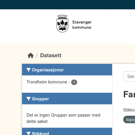
Skip to main content
Datasett
Organisasjoner
Trondheim kommune
-
1
Fa
Grupper
Stikko
Det er ingen Grupper som passer med
topo
dette søket
Stikkord