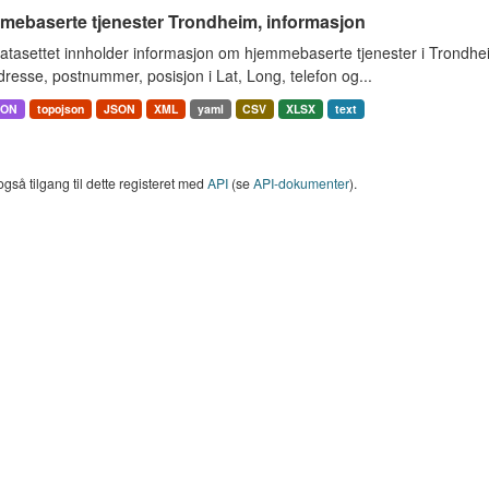
mebaserte tjenester Trondheim, informasjon
atasettet innholder informasjon om hjemmebaserte tjenester i Trondh
resse, postnummer, posisjon i Lat, Long, telefon og...
SON
topojson
JSON
XML
yaml
CSV
XLSX
text
også tilgang til dette registeret med
API
(se
API-dokumenter
).