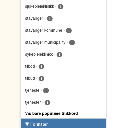
sjukepleieklinikk
-
1
stavanger
-
1
stavanger kommune
-
1
stavanger municipality
-
1
sykepleieklinikk
-
1
tilbod
-
1
tilbud
-
1
tjeneste
-
1
tjenester
-
1
Vis bare populære Stikkord
Formater