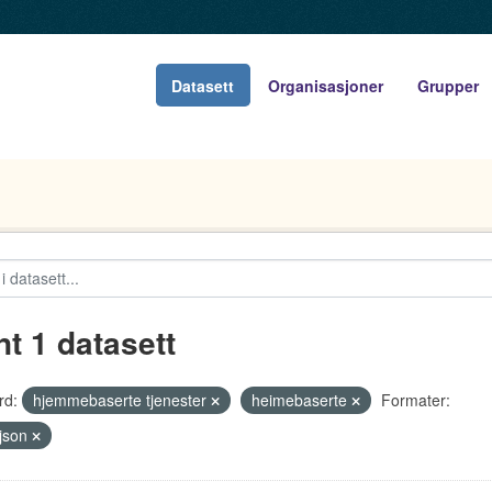
Datasett
Organisasjoner
Grupper
nt 1 datasett
rd:
hjemmebaserte tjenester
heimebaserte
Formater:
json