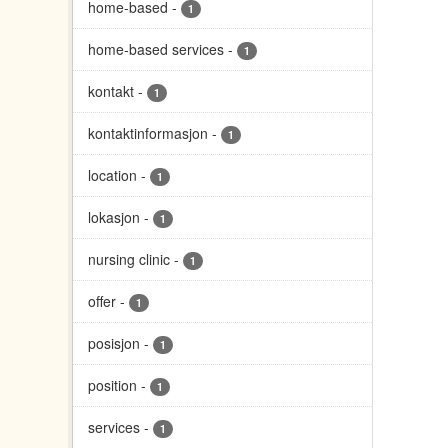
home-based
-
1
home-based services
-
1
kontakt
-
1
kontaktinformasjon
-
1
location
-
1
lokasjon
-
1
nursing clinic
-
1
offer
-
1
posisjon
-
1
position
-
1
services
-
1