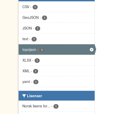
CSV
-
1
GeoJSON
-
1
JSON
-
1
text
-
1
topojson
-
1
XLSX
-
1
XML
-
1
yaml
-
1
Lisenser
Norsk lisens for...
-
1