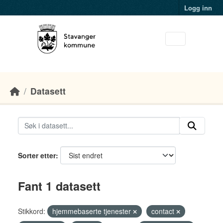
Skip to main content
Logg inn
Datasett
Sorter etter
Fant 1 datasett
Stikkord:
hjemmebaserte tjenester
contact