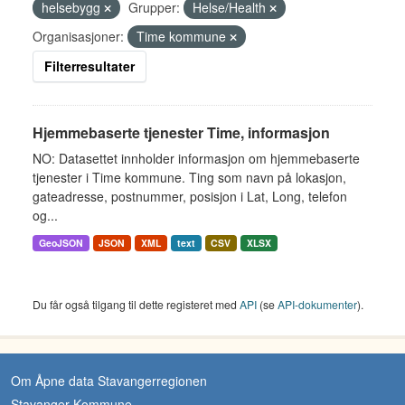
helsebygg
Grupper:
Helse/Health
Organisasjoner:
Time kommune
Filterresultater
Hjemmebaserte tjenester Time, informasjon
NO: Datasettet innholder informasjon om hjemmebaserte
tjenester i Time kommune. Ting som navn på lokasjon,
gateadresse, postnummer, posisjon i Lat, Long, telefon
og...
GeoJSON
JSON
XML
text
CSV
XLSX
Du får også tilgang til dette registeret med
API
(se
API-dokumenter
).
Om Åpne data Stavangerregionen
Stavanger Kommune