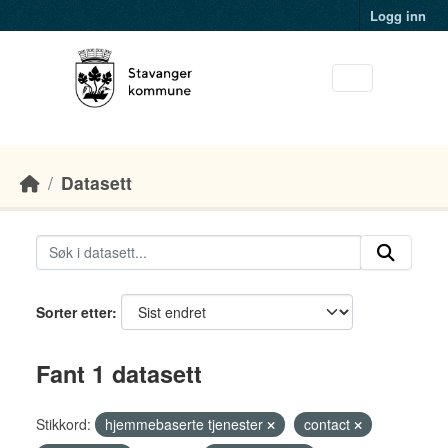
Skip to main content
Logg inn
Datasett
Sorter etter
Fant 1 datasett
Stikkord:
hjemmebaserte tjenester
contact