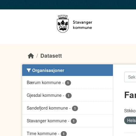
Skip to main content
Datasett
Organisasjoner
Bærum kommune
-
1
Fa
Gjesdal kommune
-
1
Sandefjord kommune
-
1
Stikko
Hels
Stavanger kommune
-
1
Time kommune
-
1