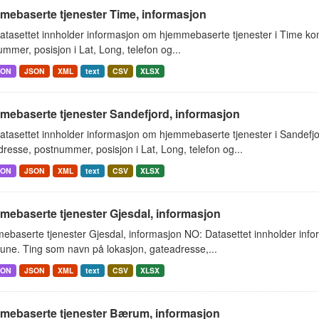
mebaserte tjenester Time, informasjon
atasettet innholder informasjon om hjemmebaserte tjenester i Time k
mmer, posisjon i Lat, Long, telefon og...
SON
JSON
XML
text
CSV
XLSX
mebaserte tjenester Sandefjord, informasjon
atasettet innholder informasjon om hjemmebaserte tjenester i Sandef
resse, postnummer, posisjon i Lat, Long, telefon og...
SON
JSON
XML
text
CSV
XLSX
mebaserte tjenester Gjesdal, informasjon
ebaserte tjenester Gjesdal, informasjon NO: Datasettet innholder inf
ne. Ting som navn på lokasjon, gateadresse,...
SON
JSON
XML
text
CSV
XLSX
mebaserte tjenester Bærum, informasjon