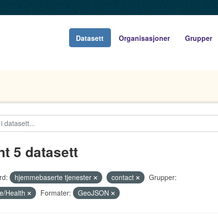
Datasett
Organisasjoner
Grupper
nt 5 datasett
rd:
hjemmebaserte tjenester
contact
Grupper:
e/Health
Formater:
GeoJSON