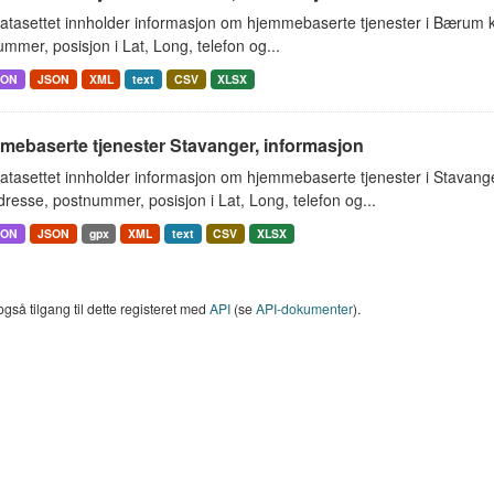
atasettet innholder informasjon om hjemmebaserte tjenester i Bærum
mmer, posisjon i Lat, Long, telefon og...
SON
JSON
XML
text
CSV
XLSX
mebaserte tjenester Stavanger, informasjon
atasettet innholder informasjon om hjemmebaserte tjenester i Stavan
resse, postnummer, posisjon i Lat, Long, telefon og...
SON
JSON
gpx
XML
text
CSV
XLSX
også tilgang til dette registeret med
API
(se
API-dokumenter
).