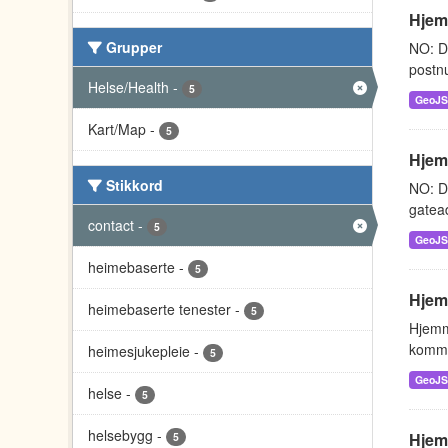
Hjem
Grupper
NO: D
postnu
Helse/Health
-
5
GeoJ
Kart/Map
-
5
Hjem
Stikkord
NO: D
gatead
contact
-
5
GeoJ
heimebaserte
-
5
Hjem
heimebaserte tenester
-
5
Hjemm
kommu
heimesjukepleie
-
5
GeoJ
helse
-
5
helsebygg
-
Hjem
5