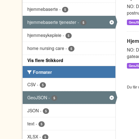
NO: D
hjemmebaserte
-
5
postnu
hjemmebaserte tjenester
-
GeoJ
5
hjemmesykepleie
-
5
Hjem
home nursing care
-
5
NO: D
gatead
Vis flere Stikkord
GeoJ
Formater
CSV
-
5
Du får 
GeoJSON
-
5
JSON
-
5
text
-
5
XLSX
-
5