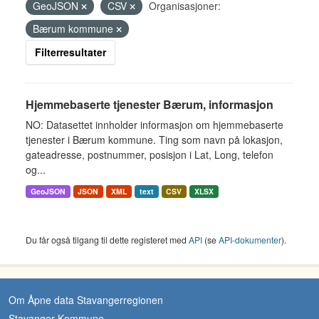
GeoJSON
CSV
Organisasjoner:
Bærum kommune
Filterresultater
Hjemmebaserte tjenester Bærum, informasjon
NO: Datasettet innholder informasjon om hjemmebaserte
tjenester i Bærum kommune. Ting som navn på lokasjon,
gateadresse, postnummer, posisjon i Lat, Long, telefon
og...
GeoJSON
JSON
XML
text
CSV
XLSX
Du får også tilgang til dette registeret med
API
(se
API-dokumenter
).
Om Åpne data Stavangerregionen
Stavanger Kommune