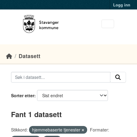
Skip to main content
Logg inn
Datasett
Sorter etter
Fant 1 datasett
Stikkord:
hjemmebaserte tjenester
Formater: