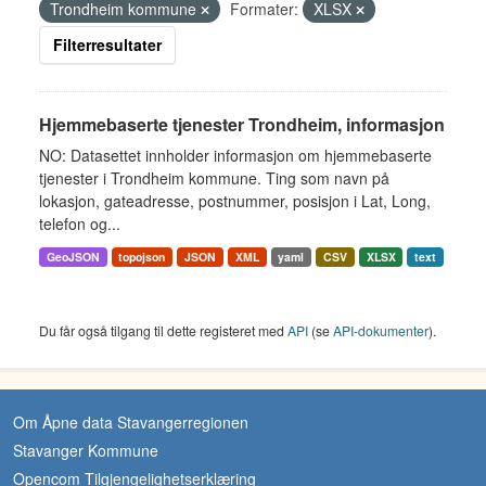
Trondheim kommune
Formater:
XLSX
Filterresultater
Hjemmebaserte tjenester Trondheim, informasjon
NO: Datasettet innholder informasjon om hjemmebaserte
tjenester i Trondheim kommune. Ting som navn på
lokasjon, gateadresse, postnummer, posisjon i Lat, Long,
telefon og...
GeoJSON
topojson
JSON
XML
yaml
CSV
XLSX
text
Du får også tilgang til dette registeret med
API
(se
API-dokumenter
).
Om Åpne data Stavangerregionen
Stavanger Kommune
Opencom Tilgjengelighetserklæring