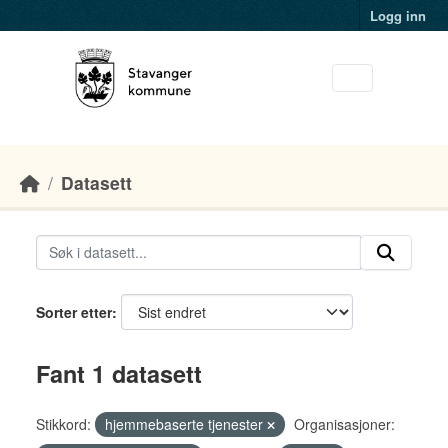
Skip to main content
Logg inn
Datasett
Sorter etter
Fant 1 datasett
Stikkord:
hjemmebaserte tjenester
Organisasjoner: