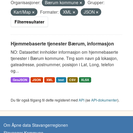
Organisasjoner:
Bærum kommune
Grupper:
Kart/Map
Formater:
XML
JSON
Filterresultater
Hjemmebaserte tjenester Bærum, informasjon
NO: Datasettet innholder informasjon om hjemmebaserte
tjenester i Bærum kommune. Ting som navn på lokasjon,
gateadresse, postnummer, posisjon i Lat, Long, telefon
og...
GeoJSON
JSON
XML
text
CSV
XLSX
Du får også tilgang til dette registeret med
API
(se
API-dokumenter
).
Om Åpne data Stavangerregionen
Stavanger Kommune