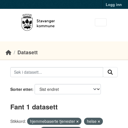
Skip to main content
Logg inn
Datasett
Sorter etter
Fant 1 datasett
Stikkord:
hjemmebaserte tjenester
helse