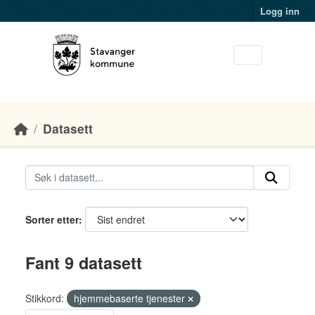
Skip to main content
Logg inn
Datasett
Sorter etter
Fant 9 datasett
Stikkord:
hjemmebaserte tjenester