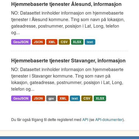
Hjemmebaserte tjenester Ålesund, informasjon
NO: Datasettet innholder informasjon om hjemmebaserte
tjenester i Ålesund kommune. Ting som navn på lokasjon,
gateadresse, postnummer, posisjon i Lat, Long, telefon
og...
GeoJSON
JSON
XML
CSV
XLSX
text
Hjemmebaserte tjenester Stavanger, informasjon
NO: Datasettet innholder informasjon om hjemmebaserte
tjenester i Stavanger kommune. Ting som navn på
lokasjon, gateadresse, postnummer, posisjon i Lat, Long,
telefon og...
GeoJSON
JSON
gpx
XML
text
CSV
XLSX
Du får også tilgang til dette registeret med
API
(se
API-dokumenter
).