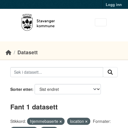
Skip to main content
Logg inn
Datasett
Sorter etter
Fant 1 datasett
Stikkord:
hjemmebaserte
location
Formater: