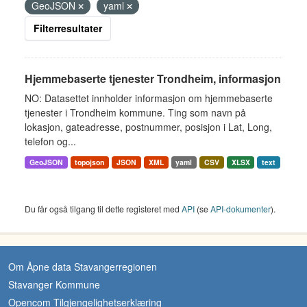
GeoJSON
yaml
Filterresultater
Hjemmebaserte tjenester Trondheim, informasjon
NO: Datasettet innholder informasjon om hjemmebaserte
tjenester i Trondheim kommune. Ting som navn på
lokasjon, gateadresse, postnummer, posisjon i Lat, Long,
telefon og...
GeoJSON
topojson
JSON
XML
yaml
CSV
XLSX
text
Du får også tilgang til dette registeret med
API
(se
API-dokumenter
).
Om Åpne data Stavangerregionen
Stavanger Kommune
Opencom Tilgjengelighetserklæring