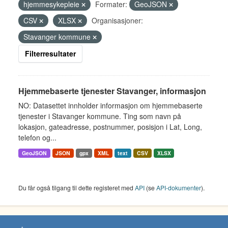
hjemmesykepleie
Formater:
GeoJSON
CSV
XLSX
Organisasjoner:
Stavanger kommune
Filterresultater
Hjemmebaserte tjenester Stavanger, informasjon
NO: Datasettet innholder informasjon om hjemmebaserte
tjenester i Stavanger kommune. Ting som navn på
lokasjon, gateadresse, postnummer, posisjon i Lat, Long,
telefon og...
GeoJSON
JSON
gpx
XML
text
CSV
XLSX
Du får også tilgang til dette registeret med
API
(se
API-dokumenter
).