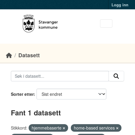
Skip to main content
Logg inn
Datasett
Sorter etter
Fant 1 datasett
Stikkord:
hjemmebaserte
home-based services