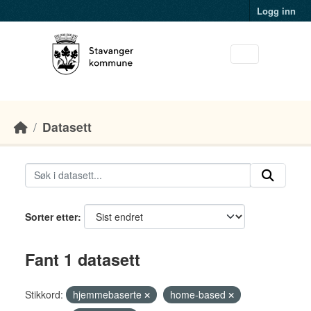
Skip to main content
Logg inn
Datasett
Sorter etter
Fant 1 datasett
Stikkord:
hjemmebaserte
home-based