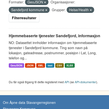
Formater:
GeoJSON
Organisasjoner:
Sandefjord kommune
Grupper:
Helse/Health
Filterresultater
Hjemmebaserte tjenester Sandefjord, informasjon
NO: Datasettet innholder informasjon om hjemmebaserte
tjenester i Sandefjord kommune. Ting som navn på
lokasjon, gateadresse, postnummer, posisjon i Lat, Long,
telefon og...
GeoJSON
JSON
XML
text
CSV
XLSX
Du får også tilgang til dette registeret med
API
(se
API-dokumenter
).
Om Åpne data Stavangerregionen
Stavanger Kommune