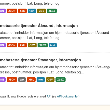
mmer, posisjon i Lat, Long, telefon og...
SON
JSON
XML
text
CSV
XLSX
mebaserte tjenester Ålesund, informasjon
atasettet innholder informasjon om hjemmebaserte tjenester i Ålesun
mmer, posisjon i Lat, Long, telefon og...
SON
JSON
XML
CSV
XLSX
text
mebaserte tjenester Stavanger, informasjon
atasettet innholder informasjon om hjemmebaserte tjenester i Stavan
resse, postnummer, posisjon i Lat, Long, telefon og...
SON
JSON
gpx
XML
text
CSV
XLSX
også tilgang til dette registeret med
API
(se
API-dokumenter
).