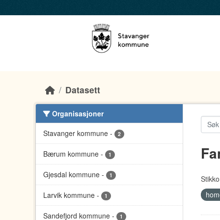
Skip to main content
Datasett
Organisasjoner
Stavanger kommune
-
2
Fa
Bærum kommune
-
1
Gjesdal kommune
-
1
Stikko
home
Larvik kommune
-
1
Sandefjord kommune
-
1