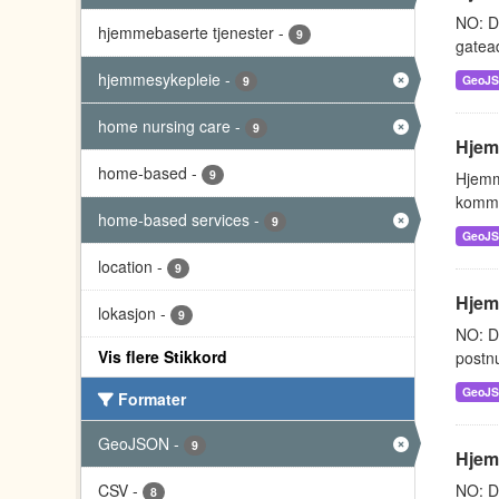
NO: D
hjemmebaserte tjenester
-
9
gatead
hjemmesykepleie
-
GeoJ
9
home nursing care
-
9
Hjem
home-based
-
9
Hjemm
kommu
home-based services
-
9
GeoJ
location
-
9
Hjemm
lokasjon
-
9
NO: D
Vis flere Stikkord
postnu
GeoJ
Formater
GeoJSON
-
9
Hjem
CSV
-
NO: D
8