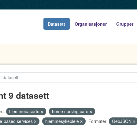
Datasett
Organisasjoner
Grupper
nt 9 datasett
rd:
hjemmebaserte
home nursing care
-based services
hjemmesykepleie
Formater:
GeoJSON