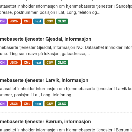
atasettet innholder informasjon om hjemmebaserte tjenester i Sandef
resse, postnummer, posisjon i Lat, Long, telefon og...
SON
JSON
XML
text
CSV
XLSX
mebaserte tjenester Gjesdal, informasjon
ebaserte tjenester Gjesdal, informasjon NO: Datasettet innholder inf
ne. Ting som navn på lokasjon, gateadresse,...
SON
JSON
XML
text
CSV
XLSX
ebaserte tjenester Larvik, informasjon
atasettet innholder informasjon om hjemmebaserte tjenester i Larvik 
mmer, posisjon i Lat, Long, telefon og...
SON
JSON
XML
text
CSV
XLSX
mebaserte tjenester Bærum, informasjon
atasettet innholder informasjon om hjemmebaserte tjenester i Bærum