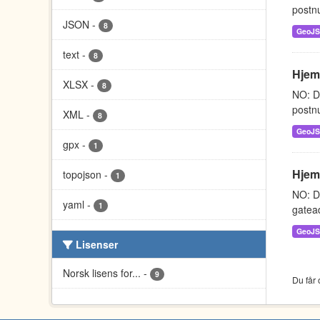
postnu
JSON
-
8
GeoJ
text
-
8
Hjem
XLSX
-
8
NO: D
postnu
XML
-
8
GeoJ
gpx
-
1
Hjem
topojson
-
1
NO: D
yaml
-
1
gatead
GeoJ
Lisenser
Norsk lisens for...
-
9
Du får 