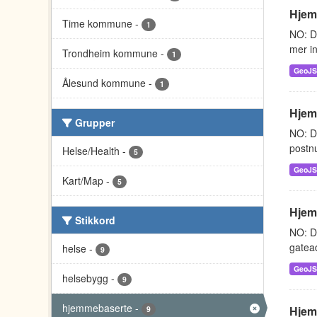
Hjem
Time kommune
-
1
NO: D
mer i
Trondheim kommune
-
1
GeoJ
Ålesund kommune
-
1
Hjem
Grupper
NO: D
postnu
Helse/Health
-
5
GeoJ
Kart/Map
-
5
Hjem
Stikkord
NO: D
gatead
helse
-
9
GeoJ
helsebygg
-
9
hjemmebaserte
-
Hjem
9