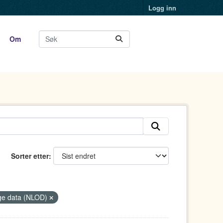
Logg inn
Om
Sorter etter
lige data (NLOD)