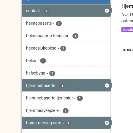
Hjem
contact
-
1
NO: D
gatead
heimebaserte
-
1
GeoJ
heimebaserte tenester
-
1
heimesjukepleie
-
1
Du får 
helse
-
1
helsebygg
-
1
hjemmebaserte
-
1
hjemmebaserte tjenester
-
1
hjemmesykepleie
-
1
home nursing care
-
1