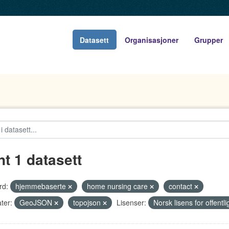
Datasett
Organisasjoner
Grupper
nt 1 datasett
rd:
hjemmebaserte
home nursing care
contact
ter:
GeoJSON
topojson
Lisenser:
Norsk lisens for offent