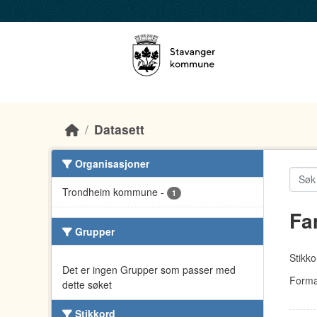
Skip to main content
Datasett
Organisasjoner
Trondheim kommune
-
1
Fa
Grupper
Stikko
Det er ingen Grupper som passer med
Forma
dette søket
Stikkord