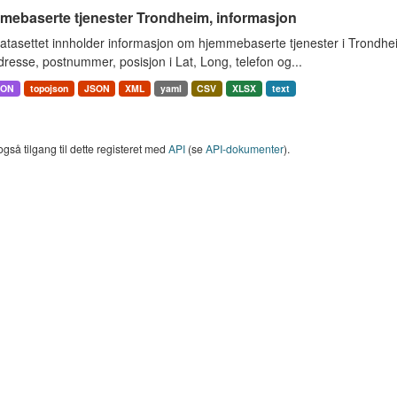
mebaserte tjenester Trondheim, informasjon
atasettet innholder informasjon om hjemmebaserte tjenester i Trondh
resse, postnummer, posisjon i Lat, Long, telefon og...
SON
topojson
JSON
XML
yaml
CSV
XLSX
text
også tilgang til dette registeret med
API
(se
API-dokumenter
).