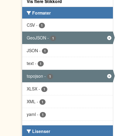
Vis flere Stikkord
Formater
CSV
-
1
GeoJSON
-
1
JSON
-
1
text
-
1
topojson
-
1
XLSX
-
1
XML
-
1
yaml
-
1
Lisenser