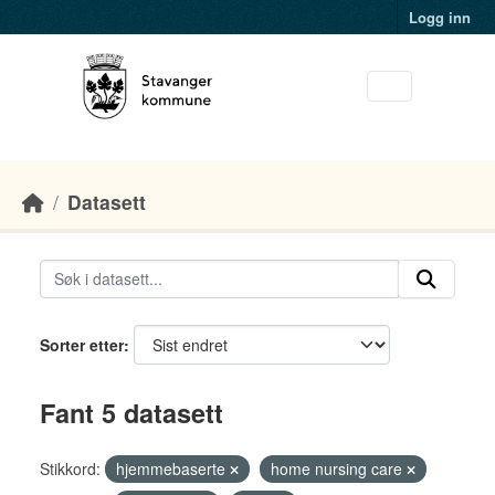
Skip to main content
Logg inn
Datasett
Sorter etter
Fant 5 datasett
Stikkord:
hjemmebaserte
home nursing care