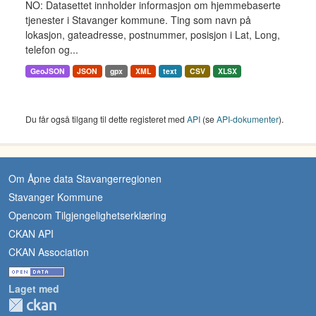
NO: Datasettet innholder informasjon om hjemmebaserte
tjenester i Stavanger kommune. Ting som navn på
lokasjon, gateadresse, postnummer, posisjon i Lat, Long,
telefon og...
GeoJSON
JSON
gpx
XML
text
CSV
XLSX
Du får også tilgang til dette registeret med
API
(se
API-dokumenter
).
Om Åpne data Stavangerregionen
Stavanger Kommune
Opencom Tilgjengelighetserklæring
CKAN API
CKAN Association
Laget med