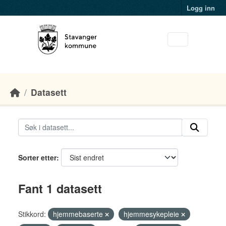
Skip to main content
Logg inn
Datasett
Sorter etter
Fant 1 datasett
Stikkord:
hjemmebaserte
hjemmesykepleie