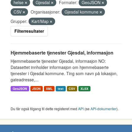
helse
Gjesdal
Formater:
GeoJSON
CSV
Organisasjoner:
Gjesdal kommune
Grupper:
Kart/Map
Filterresultater
Hjemmebaserte tjenester Gjesdal, informasjon
Hjemmebaserte tjenester Gjesdal, informasjon NO:
Datasettet innholder informasjon om hjemmebaserte
tjenester i Gjesdal kommune. Ting som navn på lokasjon,
gateadresse,...
GeoJSON
JSON
XML
text
CSV
XLSX
Du får også tilgang til dette registeret med
API
(se
API-dokumenter
).