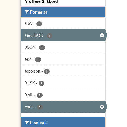
Vis flere Stikkord
Formater
CSV
-
1
GeoJSON
-
1
JSON
-
1
text
-
1
topojson
-
1
XLSX
-
1
XML
-
1
yaml
-
1
Lisenser