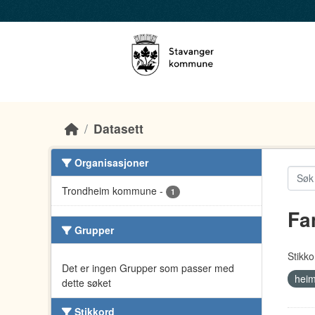
Skip to main content
Datasett
Organisasjoner
Trondheim kommune
-
1
Fa
Grupper
Stikko
Det er ingen Grupper som passer med
heim
dette søket
Stikkord