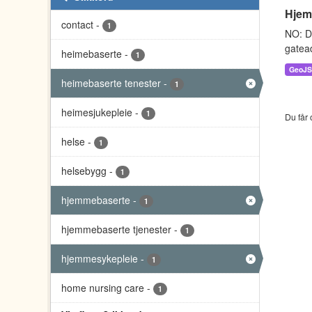
Hjem
contact
-
1
NO: D
gatead
heimebaserte
-
1
GeoJ
heimebaserte tenester
-
1
heimesjukepleie
-
1
Du får 
helse
-
1
helsebygg
-
1
hjemmebaserte
-
1
hjemmebaserte tjenester
-
1
hjemmesykepleie
-
1
home nursing care
-
1