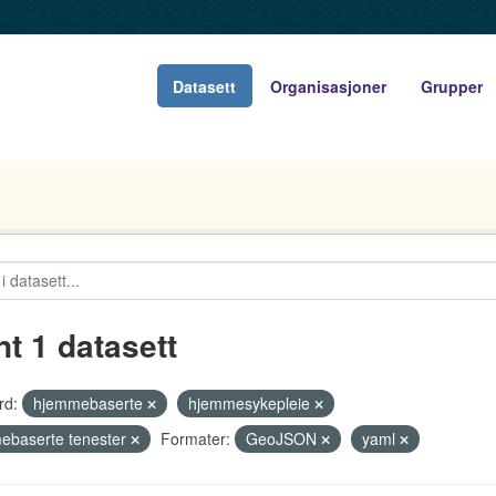
Datasett
Organisasjoner
Grupper
nt 1 datasett
rd:
hjemmebaserte
hjemmesykepleie
ebaserte tenester
Formater:
GeoJSON
yaml