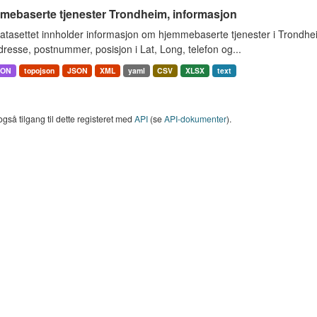
mebaserte tjenester Trondheim, informasjon
atasettet innholder informasjon om hjemmebaserte tjenester i Trondh
resse, postnummer, posisjon i Lat, Long, telefon og...
SON
topojson
JSON
XML
yaml
CSV
XLSX
text
også tilgang til dette registeret med
API
(se
API-dokumenter
).