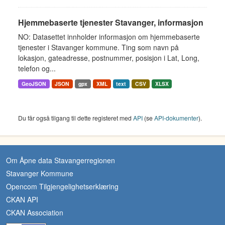
Hjemmebaserte tjenester Stavanger, informasjon
NO: Datasettet innholder informasjon om hjemmebaserte
tjenester i Stavanger kommune. Ting som navn på
lokasjon, gateadresse, postnummer, posisjon i Lat, Long,
telefon og...
GeoJSON
JSON
gpx
XML
text
CSV
XLSX
Du får også tilgang til dette registeret med
API
(se
API-dokumenter
).
Om Åpne data Stavangerregionen
Stavanger Kommune
Opencom Tilgjengelighetserklæring
CKAN API
CKAN Association