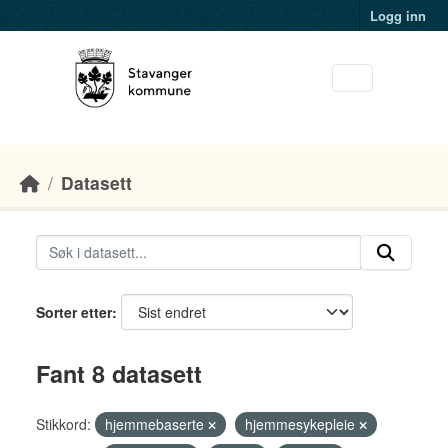
Skip to main content
Logg inn
Datasett
Sorter etter
Fant 8 datasett
Stikkord:
hjemmebaserte
hjemmesykepleie