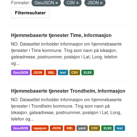
Formater:
GeoJSON
CSV
JSON
Filterresultater
Hjemmebaserte tjenester Time, informasjon
NO: Datasettet innholder informasjon om hjemmebaserte
tjenester i Time kommune. Ting som navn på lokasjon,
gateadresse, postnummer, posisjon i Lat, Long, telefon
og...
GeoJSON
JSON
XML
text
CSV
XLSX
Hjemmebaserte tjenester Trondheim, informasjon
NO: Datasettet innholder informasjon om hjemmebaserte
tjenester i Trondheim kommune. Ting som navn på
lokasjon, gateadresse, postnummer, posisjon i Lat, Long,
telefon og...
GeoJSON
topojson
JSON
XML
yaml
CSV
XLSX
text