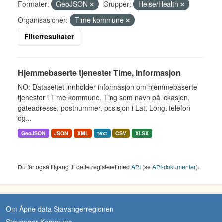
Formater:
GeoJSON
Grupper:
Helse/Health
Organisasjoner:
Time kommune
Filterresultater
Hjemmebaserte tjenester Time, informasjon
NO: Datasettet innholder informasjon om hjemmebaserte
tjenester i Time kommune. Ting som navn på lokasjon,
gateadresse, postnummer, posisjon i Lat, Long, telefon
og...
GeoJSON
JSON
XML
text
CSV
XLSX
Du får også tilgang til dette registeret med
API
(se
API-dokumenter
).
Om Åpne data Stavangerregionen
Stavanger Kommune