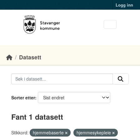
Skip to main content
Logg inn
Datasett
Sorter etter
Fant 1 datasett
Stikkord:
hjemmebaserte
hjemmesykepleie