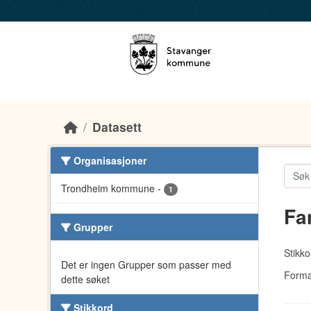
Skip to main content
Datasett
Organisasjoner
Trondheim kommune
-
1
Fa
Grupper
Stikko
Det er ingen Grupper som passer med
Forma
dette søket
Stikkord