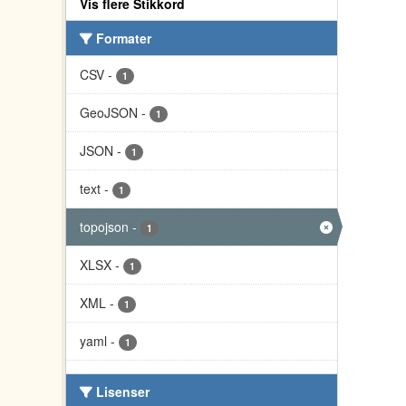
Vis flere Stikkord
Formater
CSV
-
1
GeoJSON
-
1
JSON
-
1
text
-
1
topojson
-
1
XLSX
-
1
XML
-
1
yaml
-
1
Lisenser