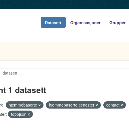
Datasett
Organisasjoner
Grupper
nt 1 datasett
rd:
hjemmebaserte
hjemmebaserte tjenester
contact
ter:
topojson