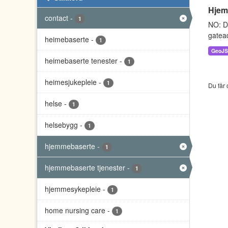
Hjem
contact
-
1
NO: D
gatead
heimebaserte
-
1
GeoJ
heimebaserte tenester
-
1
heimesjukepleie
-
1
Du får 
helse
-
1
helsebygg
-
1
hjemmebaserte
-
1
hjemmebaserte tjenester
-
1
hjemmesykepleie
-
1
home nursing care
-
1