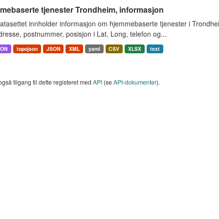
mebaserte tjenester Trondheim, informasjon
atasettet innholder informasjon om hjemmebaserte tjenester i Trondh
resse, postnummer, posisjon i Lat, Long, telefon og...
SON
topojson
JSON
XML
yaml
CSV
XLSX
text
også tilgang til dette registeret med
API
(se
API-dokumenter
).