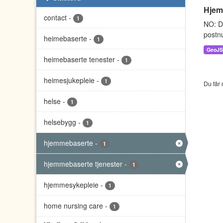
Hjem
contact
-
1
NO: D
postnu
heimebaserte
-
1
GeoJ
heimebaserte tenester
-
1
heimesjukepleie
-
1
Du får 
helse
-
1
helsebygg
-
1
hjemmebaserte
-
1
hjemmebaserte tjenester
-
1
hjemmesykepleie
-
1
home nursing care
-
1