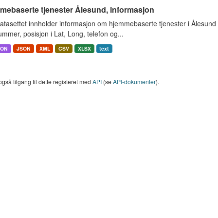
mebaserte tjenester Ålesund, informasjon
atasettet innholder informasjon om hjemmebaserte tjenester i Ålesun
mmer, posisjon i Lat, Long, telefon og...
SON
JSON
XML
CSV
XLSX
text
også tilgang til dette registeret med
API
(se
API-dokumenter
).