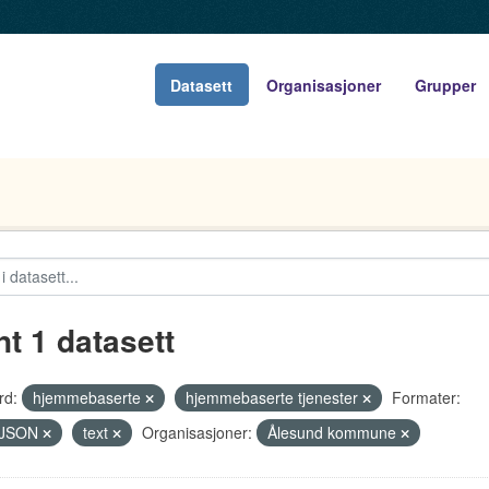
Datasett
Organisasjoner
Grupper
nt 1 datasett
rd:
hjemmebaserte
hjemmebaserte tjenester
Formater:
JSON
text
Organisasjoner:
Ålesund kommune