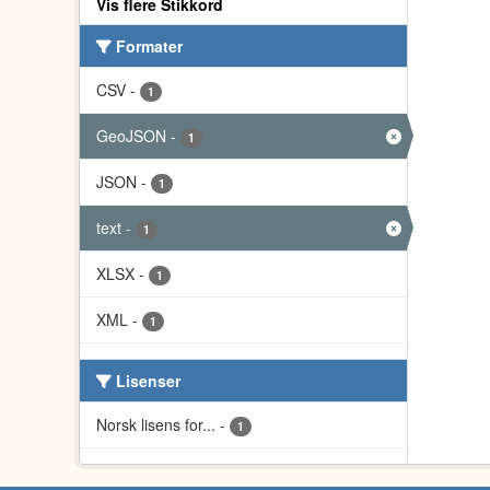
Vis flere Stikkord
Formater
CSV
-
1
GeoJSON
-
1
JSON
-
1
text
-
1
XLSX
-
1
XML
-
1
Lisenser
Norsk lisens for...
-
1