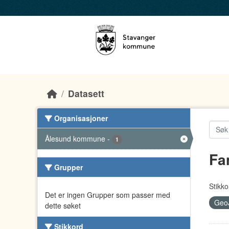
Skip to main content
Datasett
Organisasjoner
Ålesund kommune
-
1
Fa
Grupper
Stikko
Det er ingen Grupper som passer med
Geo
dette søket
Stikkord