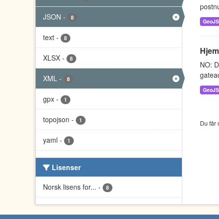
postnu
JSON
-
8
GeoJ
text
-
8
Hjem
XLSX
-
8
NO: D
gatead
XML
-
8
GeoJ
gpx
-
1
topojson
-
1
Du får 
yaml
-
1
Lisenser
Norsk lisens for...
-
8