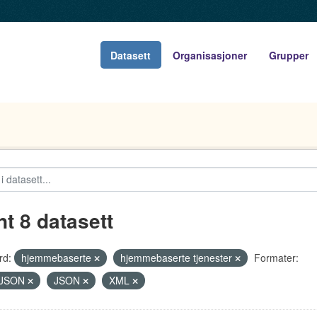
Datasett
Organisasjoner
Grupper
nt 8 datasett
rd:
hjemmebaserte
hjemmebaserte tjenester
Formater:
JSON
JSON
XML