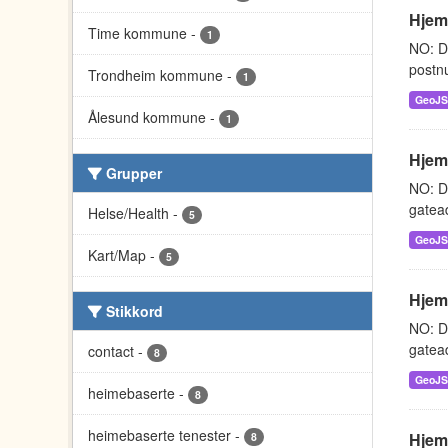
Hjem
Time kommune
-
1
NO: D
postnu
Trondheim kommune
-
1
GeoJ
Ålesund kommune
-
1
Hjem
Grupper
NO: D
gatead
Helse/Health
-
5
GeoJ
Kart/Map
-
5
Hjem
Stikkord
NO: D
gatead
contact
-
8
GeoJ
heimebaserte
-
8
heimebaserte tenester
-
Hjem
8