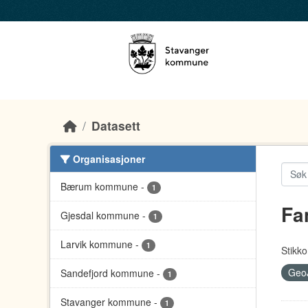
Skip to main content
Datasett
Organisasjoner
Bærum kommune
-
1
Fa
Gjesdal kommune
-
1
Larvik kommune
-
1
Stikko
Geo
Sandefjord kommune
-
1
Stavanger kommune
-
1