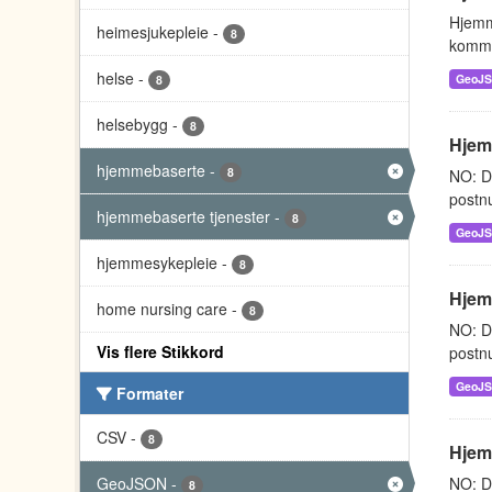
Hjemm
heimesjukepleie
-
8
kommu
helse
-
GeoJ
8
helsebygg
-
8
Hjemm
hjemmebaserte
-
8
NO: D
postnu
hjemmebaserte tjenester
-
8
GeoJ
hjemmesykepleie
-
8
Hjem
home nursing care
-
8
NO: D
Vis flere Stikkord
postnu
GeoJ
Formater
CSV
-
8
Hjem
GeoJSON
-
NO: D
8