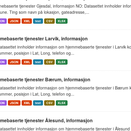
ebaserte tjenester Gjesdal, informasjon NO: Datasettet innholder inf
ne. Ting som navn på lokasjon, gateadresse,...
SON
JSON
XML
text
CSV
XLSX
ebaserte tjenester Larvik, informasjon
atasettet innholder informasjon om hjemmebaserte tjenester i Larvik 
mmer, posisjon i Lat, Long, telefon og...
SON
JSON
XML
text
CSV
XLSX
mebaserte tjenester Bærum, informasjon
atasettet innholder informasjon om hjemmebaserte tjenester i Bærum
mmer, posisjon i Lat, Long, telefon og...
SON
JSON
XML
text
CSV
XLSX
mebaserte tjenester Ålesund, informasjon
atasettet innholder informasjon om hjemmebaserte tjenester i Ålesun