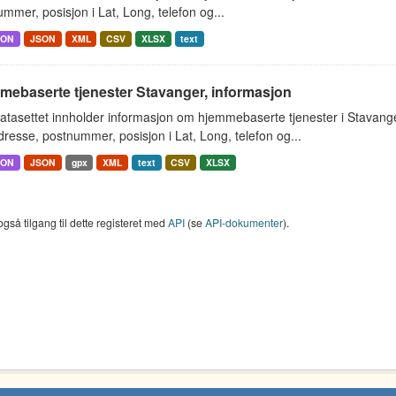
mmer, posisjon i Lat, Long, telefon og...
SON
JSON
XML
CSV
XLSX
text
mebaserte tjenester Stavanger, informasjon
atasettet innholder informasjon om hjemmebaserte tjenester i Stavan
resse, postnummer, posisjon i Lat, Long, telefon og...
SON
JSON
gpx
XML
text
CSV
XLSX
også tilgang til dette registeret med
API
(se
API-dokumenter
).