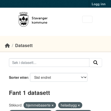
Skip to main content
Logg inn
Datasett
Sorter etter
Fant 1 datasett
Stikkord:
hjemmebaserte
helsebygg