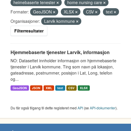
heimebaserte tenester
home nursing care
Formater:
GeoJSON
XLSX
CSV
text
Organisasjoner:
Larvik kommune
Filterresultater
Hjemmebaserte tjenester Larvik, informasjon
NO: Datasettet innholder informasjon om hjemmebaserte
tjenester i Larvik kommune. Ting som navn på lokasjon,
gateadresse, postnummer, posisjon i Lat, Long, telefon
og...
GeoJSON
JSON
XML
text
CSV
XLSX
Du får også tilgang til dette registeret med
API
(se
API-dokumenter
).