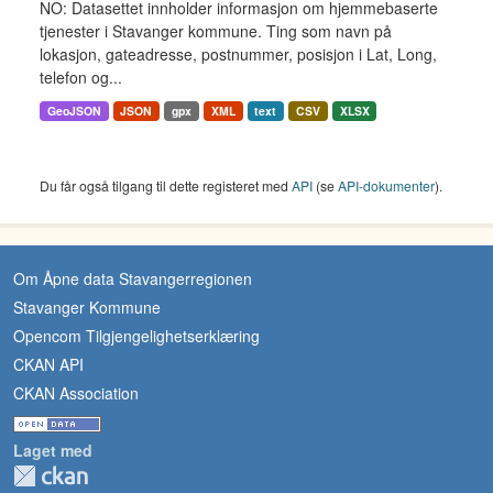
NO: Datasettet innholder informasjon om hjemmebaserte
tjenester i Stavanger kommune. Ting som navn på
lokasjon, gateadresse, postnummer, posisjon i Lat, Long,
telefon og...
GeoJSON
JSON
gpx
XML
text
CSV
XLSX
Du får også tilgang til dette registeret med
API
(se
API-dokumenter
).
Om Åpne data Stavangerregionen
Stavanger Kommune
Opencom Tilgjengelighetserklæring
CKAN API
CKAN Association
Laget med