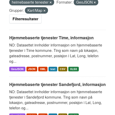
heimebaserte tenester
Formater:
GeoJSON
Grupper:
Kart/Map
Filterresultater
Hjemmebaserte tjenester Time, informasjon
NO: Datasettet innholder informasjon om hjemmebaserte
tjenester i Time kommune. Ting som navn på lokasjon,
gateadresse, postnummer, posisjon i Lat, Long, telefon
og...
GeoJSON
JSON
XML
text
CSV
XLSX
Hjemmebaserte tjenester Sandefjord, informasjon
NO: Datasettet innholder informasjon om hjemmebaserte
tjenester i Sandefjord kommune. Ting som navn på
lokasjon, gateadresse, postnummer, posisjon i Lat, Long,
telefon og...