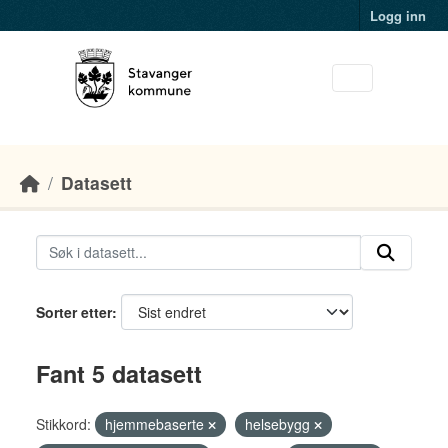
Skip to main content
Logg inn
Datasett
Sorter etter
Fant 5 datasett
Stikkord:
hjemmebaserte
helsebygg