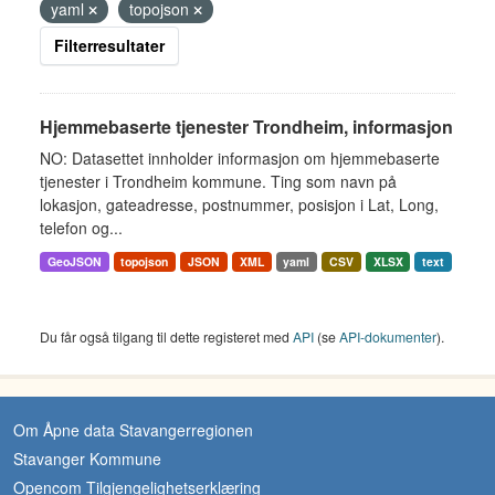
yaml
topojson
Filterresultater
Hjemmebaserte tjenester Trondheim, informasjon
NO: Datasettet innholder informasjon om hjemmebaserte
tjenester i Trondheim kommune. Ting som navn på
lokasjon, gateadresse, postnummer, posisjon i Lat, Long,
telefon og...
GeoJSON
topojson
JSON
XML
yaml
CSV
XLSX
text
Du får også tilgang til dette registeret med
API
(se
API-dokumenter
).
Om Åpne data Stavangerregionen
Stavanger Kommune
Opencom Tilgjengelighetserklæring