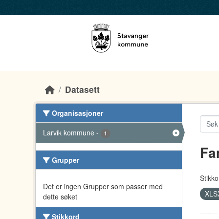
Skip to main content
Datasett
Organisasjoner
Larvik kommune
-
1
Fa
Grupper
Stikko
Det er ingen Grupper som passer med
XLS
dette søket
Stikkord