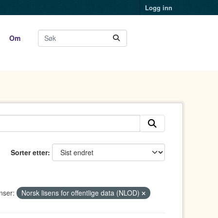
Logg inn
Om
Sorter etter
nser:
Norsk lisens for offentlige data (NLOD)