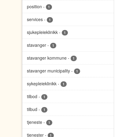
position
-
1
services
-
1
sjukepleieklinikk
-
1
stavanger
-
1
stavanger kommune
-
1
stavanger municipality
-
1
sykepleieklinikk
-
1
tilbod
-
1
tilbud
-
1
tjeneste
-
1
tjenester
-
1