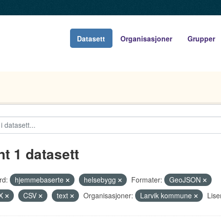
Datasett
Organisasjoner
Grupper
nt 1 datasett
rd:
hjemmebaserte
helsebygg
Formater:
GeoJSON
X
CSV
text
Organisasjoner:
Larvik kommune
Lise