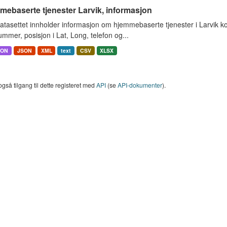
ebaserte tjenester Larvik, informasjon
atasettet innholder informasjon om hjemmebaserte tjenester i Larvik 
mmer, posisjon i Lat, Long, telefon og...
SON
JSON
XML
text
CSV
XLSX
også tilgang til dette registeret med
API
(se
API-dokumenter
).