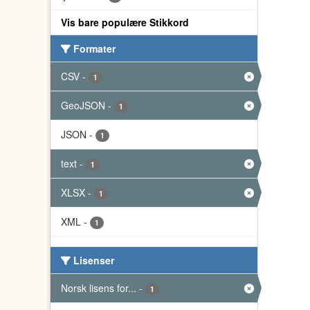
Vis bare populære Stikkord
Formater
CSV
-
1
GeoJSON
-
1
JSON
-
1
text
-
1
XLSX
-
1
XML
-
1
Lisenser
Norsk lisens for...
-
1