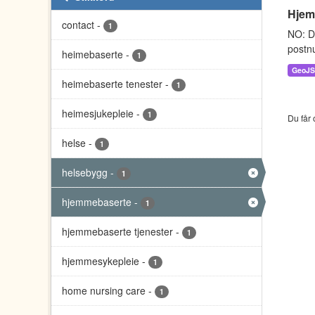
Hjemm
contact
-
1
NO: D
postnu
heimebaserte
-
1
GeoJ
heimebaserte tenester
-
1
heimesjukepleie
-
1
Du får 
helse
-
1
helsebygg
-
1
hjemmebaserte
-
1
hjemmebaserte tjenester
-
1
hjemmesykepleie
-
1
home nursing care
-
1