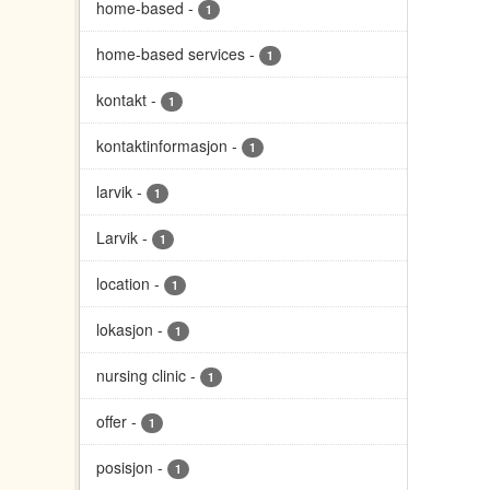
home-based
-
1
home-based services
-
1
kontakt
-
1
kontaktinformasjon
-
1
larvik
-
1
Larvik
-
1
location
-
1
lokasjon
-
1
nursing clinic
-
1
offer
-
1
posisjon
-
1