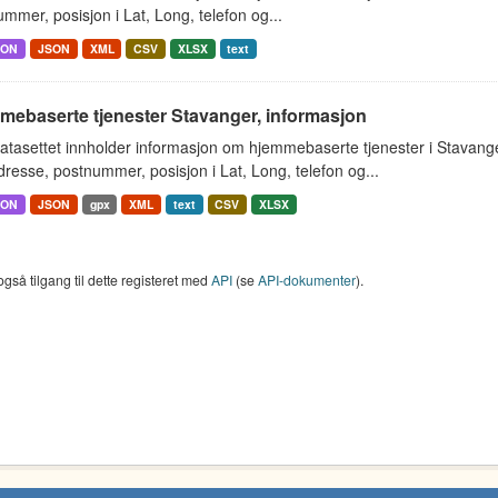
mmer, posisjon i Lat, Long, telefon og...
SON
JSON
XML
CSV
XLSX
text
mebaserte tjenester Stavanger, informasjon
atasettet innholder informasjon om hjemmebaserte tjenester i Stavan
resse, postnummer, posisjon i Lat, Long, telefon og...
SON
JSON
gpx
XML
text
CSV
XLSX
også tilgang til dette registeret med
API
(se
API-dokumenter
).