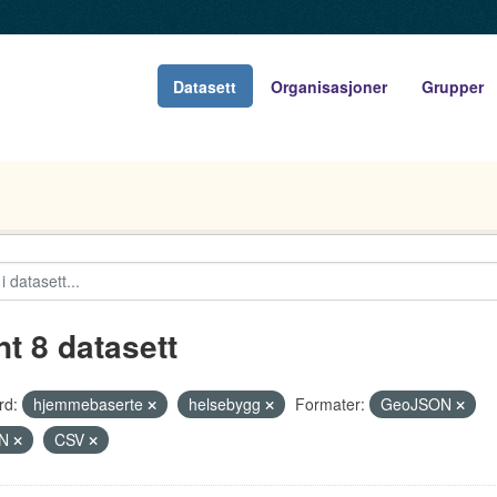
Datasett
Organisasjoner
Grupper
nt 8 datasett
rd:
hjemmebaserte
helsebygg
Formater:
GeoJSON
ON
CSV