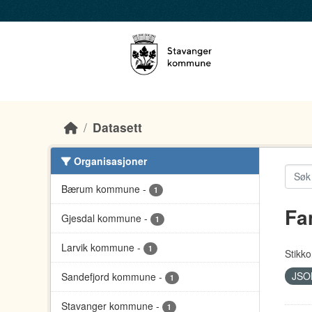
Skip to main content
Datasett
Organisasjoner
Bærum kommune
-
1
Fa
Gjesdal kommune
-
1
Larvik kommune
-
1
Stikko
JS
Sandefjord kommune
-
1
Stavanger kommune
-
1