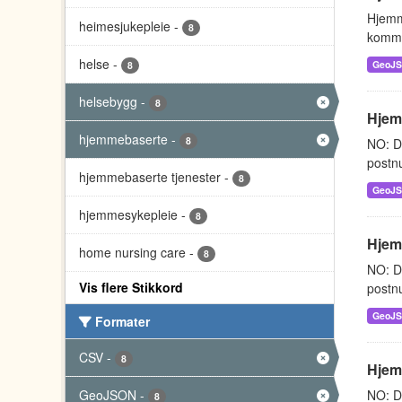
Hjemm
heimesjukepleie
-
8
kommu
helse
-
GeoJ
8
helsebygg
-
8
Hjemm
hjemmebaserte
-
8
NO: D
postnu
hjemmebaserte tjenester
-
8
GeoJ
hjemmesykepleie
-
8
Hjem
home nursing care
-
8
NO: D
Vis flere Stikkord
postnu
GeoJ
Formater
CSV
-
8
Hjem
GeoJSON
-
NO: D
8