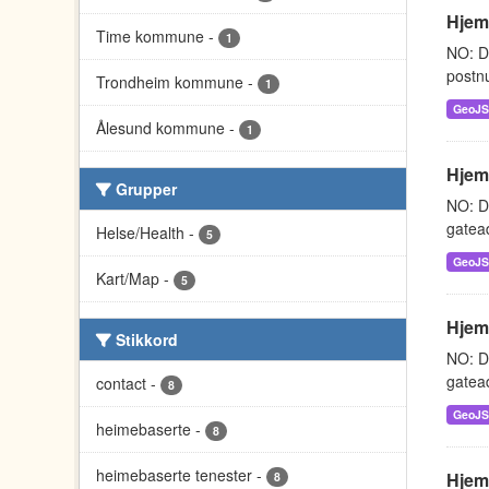
Hjem
Time kommune
-
1
NO: D
postnu
Trondheim kommune
-
1
GeoJ
Ålesund kommune
-
1
Hjem
Grupper
NO: D
gatead
Helse/Health
-
5
GeoJ
Kart/Map
-
5
Hjem
Stikkord
NO: D
gatead
contact
-
8
GeoJ
heimebaserte
-
8
heimebaserte tenester
-
Hjem
8