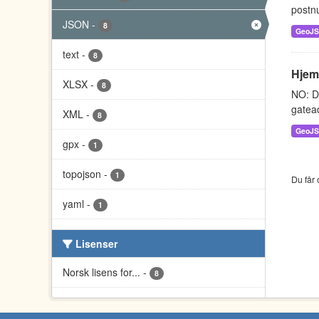
postnu
JSON
-
8
GeoJ
text
-
8
Hjem
XLSX
-
8
NO: D
gatead
XML
-
8
GeoJ
gpx
-
1
topojson
-
1
Du får 
yaml
-
1
Lisenser
Norsk lisens for...
-
8