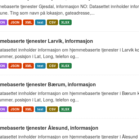
ebaserte tjenester Gjesdal, informasjon NO: Datasettet innholder inf
ne. Ting som navn på lokasjon, gateadresse,...
SON
JSON
XML
text
CSV
XLSX
ebaserte tjenester Larvik, informasjon
atasettet innholder informasjon om hjemmebaserte tjenester i Larvik 
mmer, posisjon i Lat, Long, telefon og...
SON
JSON
XML
text
CSV
XLSX
mebaserte tjenester Bærum, informasjon
atasettet innholder informasjon om hjemmebaserte tjenester i Bærum
mmer, posisjon i Lat, Long, telefon og...
SON
JSON
XML
text
CSV
XLSX
mebaserte tjenester Ålesund, informasjon
atasettet innholder informasjon om hjemmebaserte tjenester i Ålesun