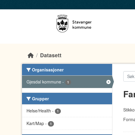
Skip to main content
Datasett
Organisasjoner
Gjesdal kommune
-
1
Fa
Grupper
Stikko
Helse/Health
-
1
Forma
Kart/Map
-
1