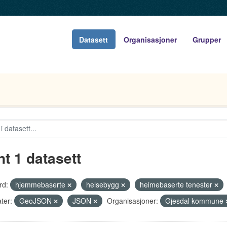
Datasett
Organisasjoner
Grupper
nt 1 datasett
rd:
hjemmebaserte
helsebygg
heimebaserte tenester
ter:
GeoJSON
JSON
Organisasjoner:
Gjesdal kommune