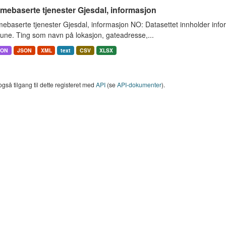
mebaserte tjenester Gjesdal, informasjon
ebaserte tjenester Gjesdal, informasjon NO: Datasettet innholder inf
ne. Ting som navn på lokasjon, gateadresse,...
SON
JSON
XML
text
CSV
XLSX
også tilgang til dette registeret med
API
(se
API-dokumenter
).