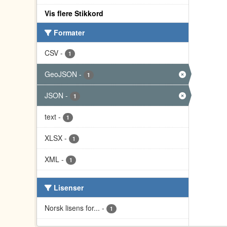
Vis flere Stikkord
Formater
CSV
-
1
GeoJSON
-
1
JSON
-
1
text
-
1
XLSX
-
1
XML
-
1
Lisenser
Norsk lisens for...
-
1