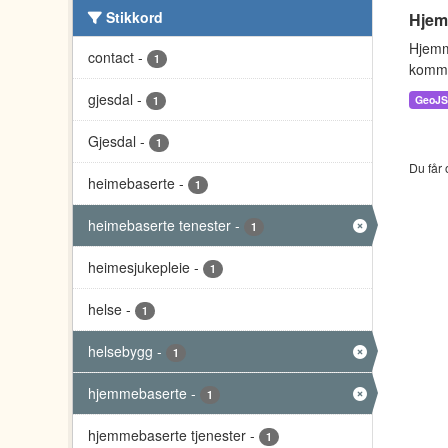
Stikkord
Hjem
Hjemm
contact
-
1
kommu
gjesdal
-
GeoJ
1
Gjesdal
-
1
Du får 
heimebaserte
-
1
heimebaserte tenester
-
1
heimesjukepleie
-
1
helse
-
1
helsebygg
-
1
hjemmebaserte
-
1
hjemmebaserte tjenester
-
1