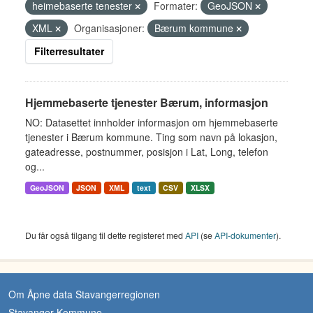
heimebaserte tenester
Formater:
GeoJSON
XML
Organisasjoner:
Bærum kommune
Filterresultater
Hjemmebaserte tjenester Bærum, informasjon
NO: Datasettet innholder informasjon om hjemmebaserte
tjenester i Bærum kommune. Ting som navn på lokasjon,
gateadresse, postnummer, posisjon i Lat, Long, telefon
og...
GeoJSON
JSON
XML
text
CSV
XLSX
Du får også tilgang til dette registeret med
API
(se
API-dokumenter
).
Om Åpne data Stavangerregionen
Stavanger Kommune