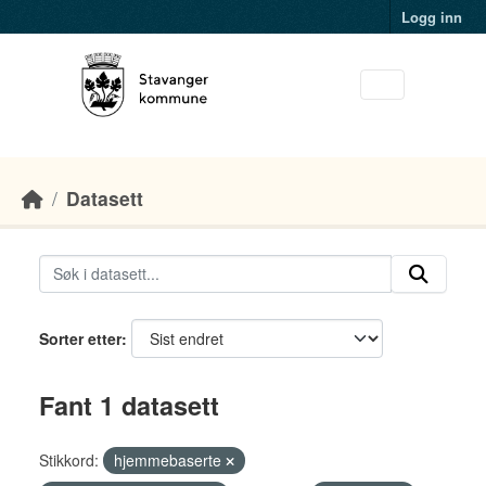
Skip to main content
Logg inn
Datasett
Sorter etter
Fant 1 datasett
Stikkord:
hjemmebaserte