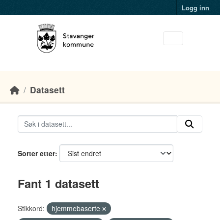
Skip to main content
Logg inn
Datasett
Sorter etter
Fant 1 datasett
Stikkord:
hjemmebaserte