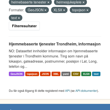
heimebaserte tenester
heimesjukepleie
Formater:
GeoJSON
XLSX
topojson
text
Filterresultater
Hjemmebaserte tjenester Trondheim, informasjon
NO: Datasettet innholder informasjon om hjemmebaserte
tjenester i Trondheim kommune. Ting som navn på
lokasjon, gateadresse, postnummer, posisjon i Lat, Long,
telefon og...
GeoJSON
topojson
JSON
XML
yaml
CSV
XLSX
text
Du får også tilgang til dette registeret med
API
(se
API-dokumenter
).